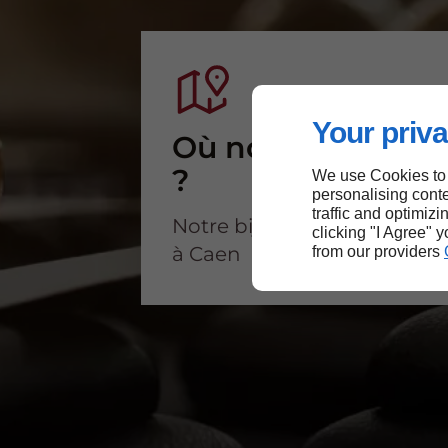
Your priva
Où nous trouver
?
We use Cookies to
personalising conte
traffic and optimizi
Notre bijouterie est située
clicking "I Agree" 
à Caen
from our providers