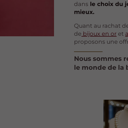
dans
le choix du 
mieux.
Quant au rachat d
de
bijoux en or
et
proposons une off
Nous sommes re
le monde de la 