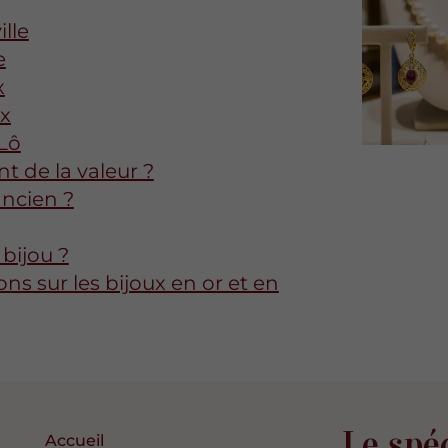
lle
e
x
ux
-Lô
t de la valeur ?
ancien ?
bijou ?
s sur les bijoux en or et en
Le spéc
Accueil