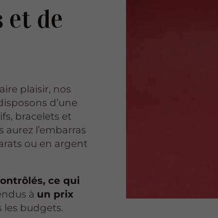
 et de
ire plaisir, nos
 disposons d’une
fs, bracelets et
s aurez l’embarras
carats ou en argent
ontrôlés, ce qui
Vendus à
un prix
s les budgets.