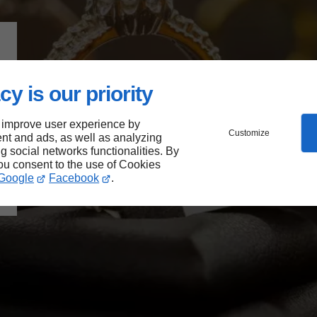
cy is our priority
 improve user experience by
Customize
nt and ads, as well as analyzing
ng social networks functionalities. By
you consent to the use of Cookies
Google
Facebook
.