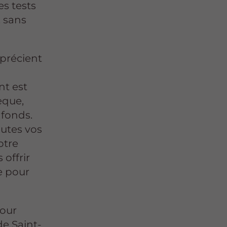
es tests
, sans
précient
nt est
èque,
 fonds.
utes vos
otre
 offrir
e pour
pour
de Saint-