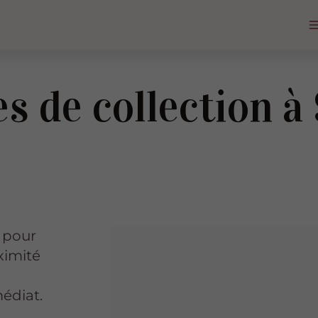
s de collection à
s pour
ximité
édiat.