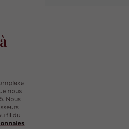
à
complexe
que nous
ô. Nous
asseurs
u fil du
monnaies