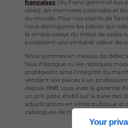
françaises
(du Franc germinal aux 
rares), les monnaies coloniales et le
du monde. Pour nos clients de Saint
nous distinguons les pièces qui rel
la simple valeur du métal de celles q
possèdent une véritable valeur de co
Nous sommes en mesure de détecte
faux d'époque ou les répliques mod
protégeant ainsi l'intégrité du marc
vendant vos pièces à un professionn
depuis 1998, vous avez la garantie d
un prix juste, établi sur la base des 
adjudications en vente publique et 
catalogues de cotation officiels.
Your priva