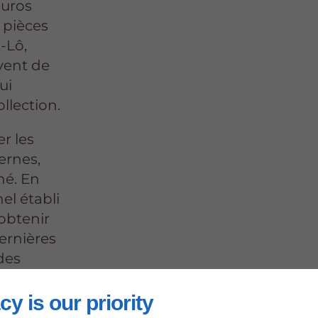
euros
s pièces
-Lô,
èvent de
ui
llection.
r les
ernes,
hé. En
el établi
'obtenir
dernières
des
cy is our priority