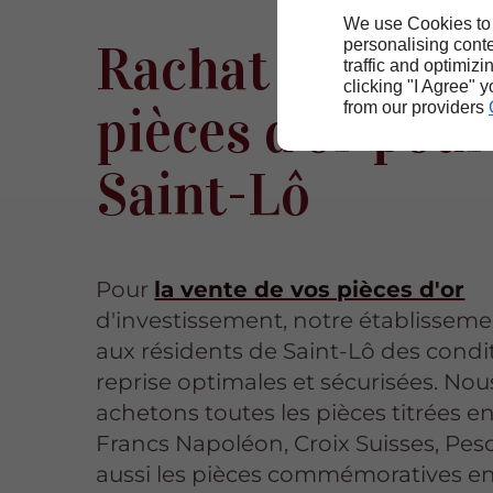
We use Cookies to
personalising conte
Rachat sécurisé
traffic and optimizi
clicking "I Agree" 
from our providers
pièces d'or pour
Saint-Lô
Pour
la vente de vos pièces d'or
d'investissement, notre établisseme
aux résidents de Saint-Lô des condi
reprise optimales et sécurisées. Nou
achetons toutes les pièces titrées en
Francs Napoléon, Croix Suisses, Pes
aussi les pièces commémoratives en