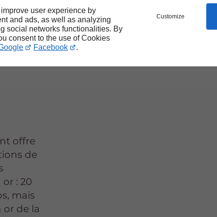
 improve user experience by
Customize
nt and ads, as well as analyzing
 de
ng social networks functionalities. By
you consent to the use of Cookies
Google
Facebook
.
nt offre
tions de
s
 or : 20
os, mais
 or de la