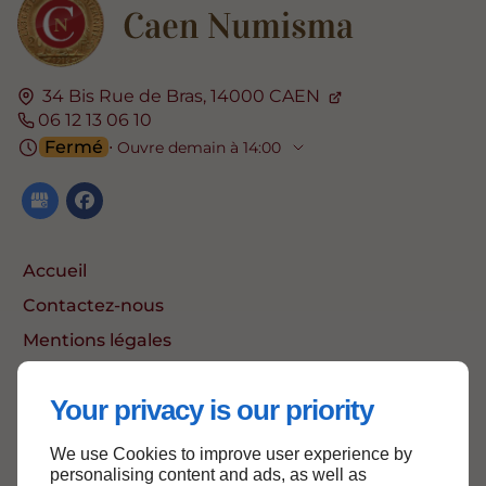
34 Bis Rue de Bras,
14000
CAEN
06 12 13 06 10
Fermé
⋅ Ouvre demain à 14:00
Accueil
Contactez-nous
Mentions légales
Plan du site
Your privacy is our priority
We use Cookies to improve user experience by
Haut de page
personalising content and ads, as well as